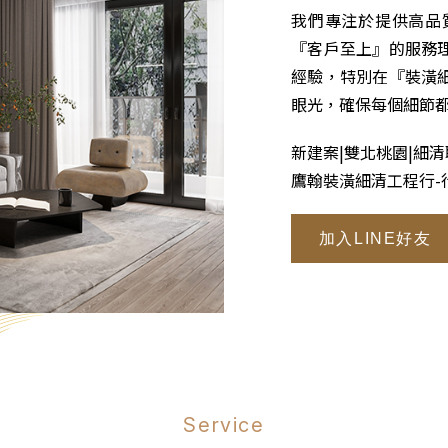
我們專注於提供高品
『客戶至上』的服務
經驗，特別在『裝潢
眼光，確保每個細節
新建案|雙北桃園|細
鷹翰裝潢細清工程行-
加入LINE好友
Service