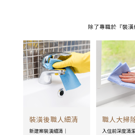
除了專職於『裝潢
裝潢後職人細清
職人大掃
新建案裝潢細清｜
入住前深度清