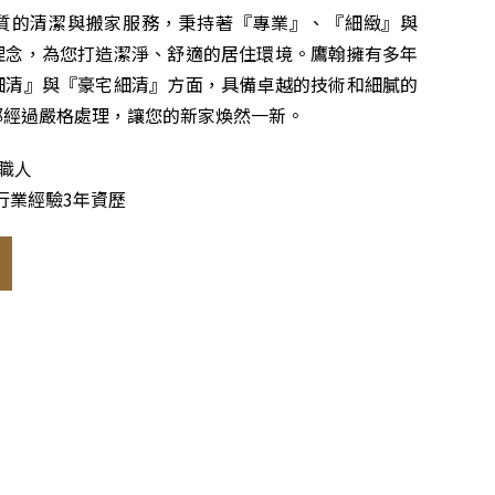
質的清潔與搬家服務，秉持著『專業』、『細緻』與
理念，為您打造潔淨、舒適的居住環境。鷹翰擁有多年
細清』與『豪宅細清』方面，具備卓越的技術和細膩的
都經過嚴格處理，讓您的新家煥然一新。
清職人
行業經驗3年資歷