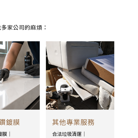
找多家公司的麻煩：
鑽鍍膜
其他專業服務
鍍膜｜
合法垃圾清運｜