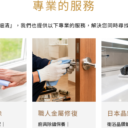
專業的服務
細清』，我們也提供以下專業的服務，解決您同時尋
除
職人金屬修復
日本晶
潔｜
廚具除鏽保養｜
衛浴晶鑽