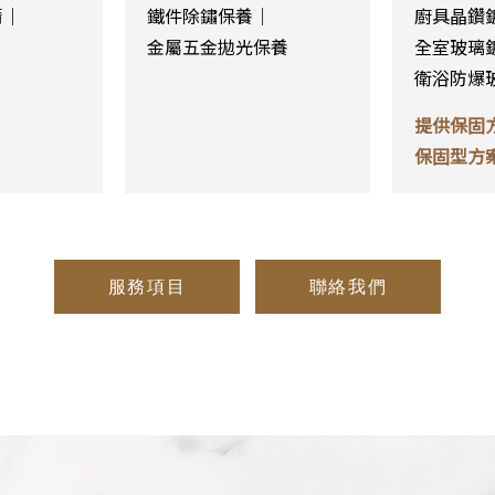
清｜
鐵件除鏽保養｜
廚具晶鑽
金屬五金拋光保養
全室玻璃
衛浴防爆
提供保固
保固型方
服務項目
聯絡我們