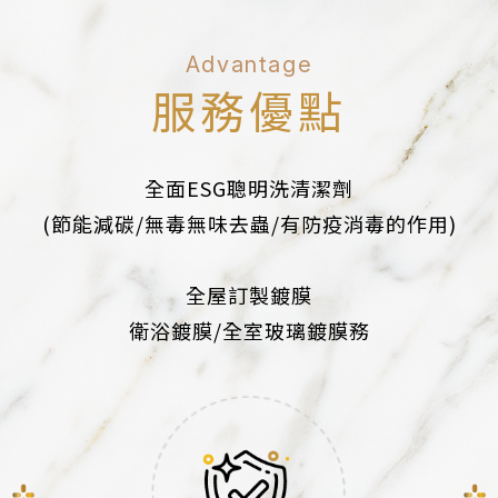
Advantage
服務優點
全面ESG聰明洗清潔劑
(節能減碳/無毒無味去蟲/有防疫消毒的作用)
全屋訂製鍍膜
衛浴鍍膜/全室玻璃鍍膜務