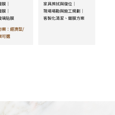
鍍膜｜
家具擦拭與復位｜
鍍膜｜
現場場勘與施工規劃｜
玻璃貼膜
客製化清潔、鍍膜方案
方案：經濟型/
案可選