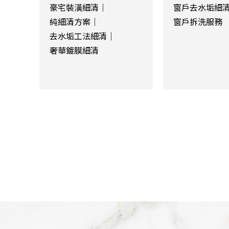
豪宅裝潢細清｜
窗戶去水垢細
純細清方案｜
窗戶拆洗服務
去水垢工法細清｜
奢華鍍膜細清